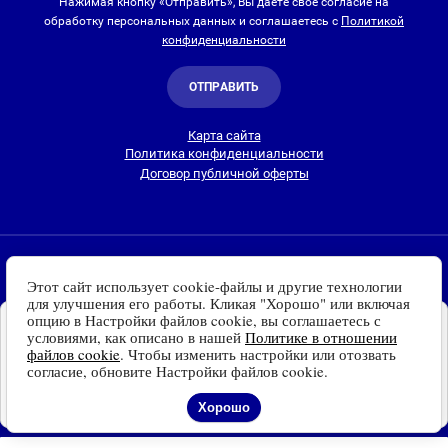
Нажимая кнопку «Отправить», Вы даете свое согласие на
обработку персональных данных и соглашаетесь с
Политикой
конфиденциальности
ОТПРАВИТЬ
Карта сайта
Политика конфиденциальности
Договор публичной оферты
2010-2026 © Интернет-магазин Евро Лайт
Этот сайт использует cookie-файлы и другие технологии
Люстры, светильники и другие приборы освещения для
для улучшения его работы. Кликая "Хорошо" или включая
дома и улицы с доставкой
по всей России. Все права
опцию в Настройки файлов cookie, вы соглашаетесь с
Установите наш сайт на
защищены.
условиями, как описано в нашей
Политике в отношении
Ваше устройство
файлов cookie
. Чтобы изменить настройки или отозвать
Информация о технических характеристиках, стране изготовления, внешнем
Доступно для устройств
согласие, обновите Настройки файлов cookie.
виде и цвете товаров
носит справочный
на платформе Android
характер
и основывается на последних доступных к моменту публикации
Отказаться
Установить
Хорошо
сведениях