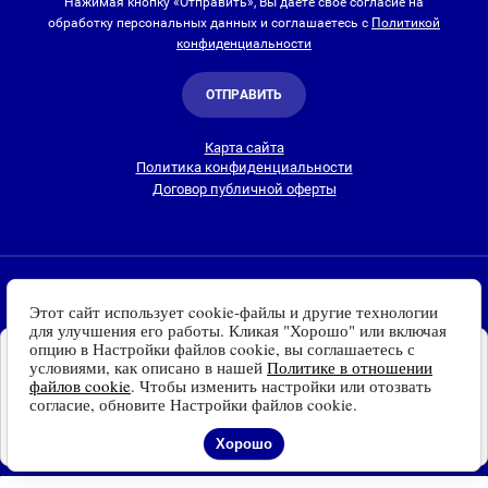
Нажимая кнопку «Отправить», Вы даете свое согласие на
обработку персональных данных и соглашаетесь с
Политикой
конфиденциальности
ОТПРАВИТЬ
Карта сайта
Политика конфиденциальности
Договор публичной оферты
2010-2026 © Интернет-магазин Евро Лайт
Этот сайт использует cookie-файлы и другие технологии
Люстры, светильники и другие приборы освещения для
для улучшения его работы. Кликая "Хорошо" или включая
дома и улицы с доставкой
по всей России. Все права
опцию в Настройки файлов cookie, вы соглашаетесь с
Установите наш сайт на
защищены.
условиями, как описано в нашей
Политике в отношении
Ваше устройство
файлов cookie
. Чтобы изменить настройки или отозвать
Информация о технических характеристиках, стране изготовления, внешнем
Доступно для устройств
согласие, обновите Настройки файлов cookie.
виде и цвете товаров
носит справочный
на платформе Android
характер
и основывается на последних доступных к моменту публикации
Отказаться
Установить
Хорошо
сведениях