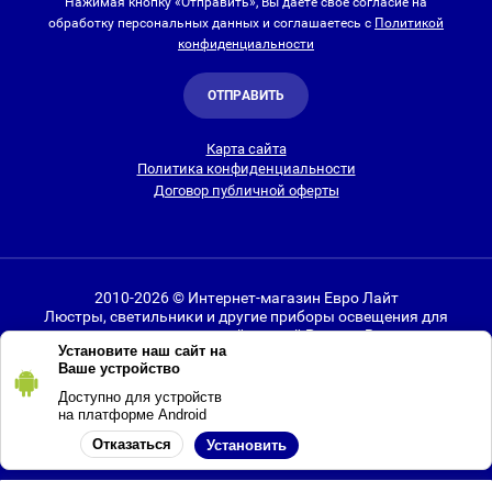
Нажимая кнопку «Отправить», Вы даете свое согласие на
обработку персональных данных и соглашаетесь с
Политикой
конфиденциальности
ОТПРАВИТЬ
Карта сайта
Политика конфиденциальности
Договор публичной оферты
2010-2026 © Интернет-магазин Евро Лайт
Люстры, светильники и другие приборы освещения для
дома и улицы с доставкой
по всей России. Все права
Установите наш сайт на
защищены.
Ваше устройство
Информация о технических характеристиках, стране изготовления, внешнем
Доступно для устройств
виде и цвете товаров
носит справочный
на платформе Android
характер
и основывается на последних доступных к моменту публикации
Отказаться
Установить
сведениях