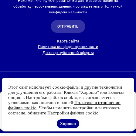
Нажимая кнопку «Отправить», Вы даете свое согласие на
обработку персональных данных и соглашаетесь с
Политикой
конфиденциальности
ОТПРАВИТЬ
Карта сайта
Политика конфиденциальности
Договор публичной оферты
2010-2026 © Интернет-магазин Евро Лайт
Этот сайт использует cookie-файлы и другие технологии
Люстры, светильники и другие приборы освещения для
для улучшения его работы. Кликая "Хорошо" или включая
дома и улицы с доставкой
по всей России. Все права
опцию в Настройки файлов cookie, вы соглашаетесь с
Установите наш сайт на
защищены.
условиями, как описано в нашей
Политике в отношении
Ваше устройство
файлов cookie
. Чтобы изменить настройки или отозвать
Информация о технических характеристиках, стране изготовления, внешнем
Доступно для устройств
согласие, обновите Настройки файлов cookie.
виде и цвете товаров
носит справочный
на платформе Android
характер
и основывается на последних доступных к моменту публикации
Отказаться
Установить
Хорошо
сведениях