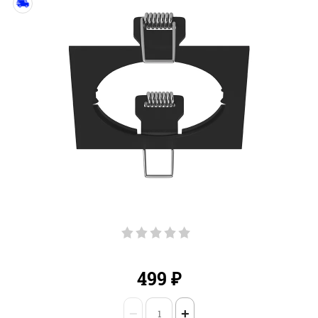
499
₽
−
+