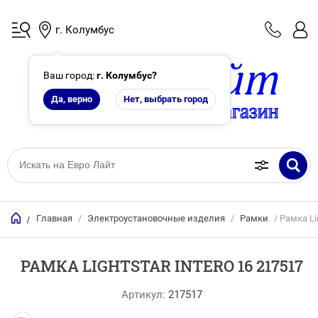
г. Колумбус
Ваш город:
г. Колумбус
?
Да, верно
Нет, выбрать город
Главная
/
Электроустановочные изделия
/
Рамки
/ Рамка Li
/
РАМКА LIGHTSTAR INTERO 16 217517
Артикул:
217517