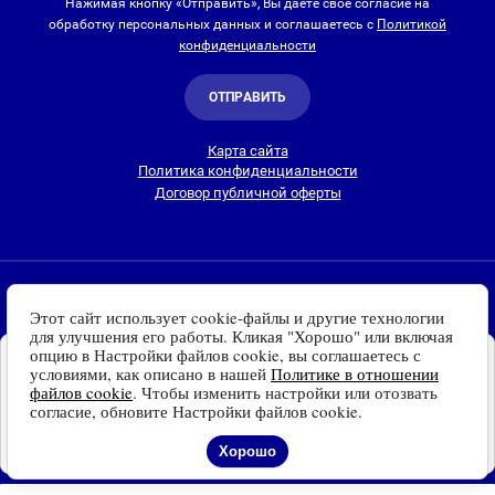
Нажимая кнопку «Отправить», Вы даете свое согласие на
обработку персональных данных и соглашаетесь с
Политикой
конфиденциальности
ОТПРАВИТЬ
Карта сайта
Политика конфиденциальности
Договор публичной оферты
2010-2026 © Интернет-магазин Евро Лайт
Этот сайт использует cookie-файлы и другие технологии
Люстры, светильники и другие приборы освещения для
для улучшения его работы. Кликая "Хорошо" или включая
дома и улицы с доставкой
по всей России. Все права
опцию в Настройки файлов cookie, вы соглашаетесь с
Установите наш сайт на
защищены.
условиями, как описано в нашей
Политике в отношении
Ваше устройство
файлов cookie
. Чтобы изменить настройки или отозвать
Информация о технических характеристиках, стране изготовления, внешнем
Доступно для устройств
согласие, обновите Настройки файлов cookie.
виде и цвете товаров
носит справочный
на платформе Android
характер
и основывается на последних доступных к моменту публикации
Отказаться
Установить
Хорошо
сведениях