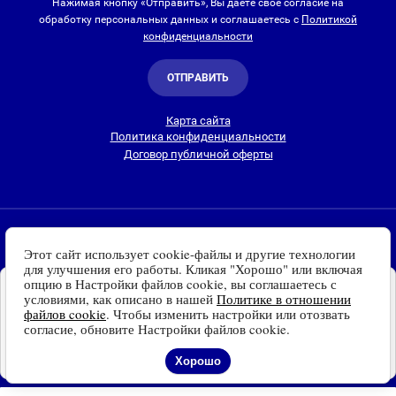
Нажимая кнопку «Отправить», Вы даете свое согласие на
обработку персональных данных и соглашаетесь с
Политикой
конфиденциальности
ОТПРАВИТЬ
Карта сайта
Политика конфиденциальности
Договор публичной оферты
2010-2026 © Интернет-магазин Евро Лайт
Этот сайт использует cookie-файлы и другие технологии
Люстры, светильники и другие приборы освещения для
для улучшения его работы. Кликая "Хорошо" или включая
дома и улицы с доставкой
по всей России. Все права
опцию в Настройки файлов cookie, вы соглашаетесь с
Установите наш сайт на
защищены.
условиями, как описано в нашей
Политике в отношении
Ваше устройство
файлов cookie
. Чтобы изменить настройки или отозвать
Информация о технических характеристиках, стране изготовления, внешнем
Доступно для устройств
согласие, обновите Настройки файлов cookie.
виде и цвете товаров
носит справочный
на платформе Android
характер
и основывается на последних доступных к моменту публикации
Отказаться
Установить
Хорошо
сведениях