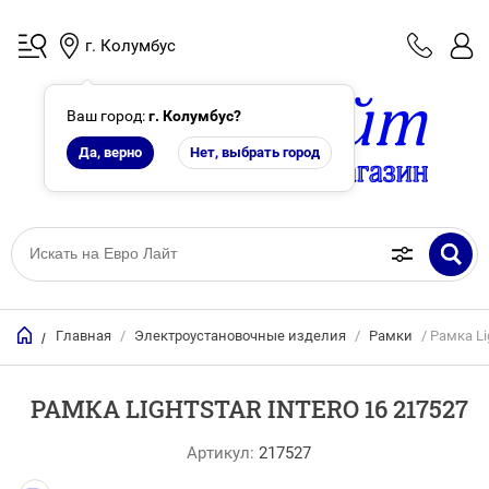
г. Колумбус
Ваш город:
г. Колумбус
?
Да, верно
Нет, выбрать город
Главная
/
Электроустановочные изделия
/
Рамки
/ Рамка Li
/
РАМКА LIGHTSTAR INTERO 16 217527
Артикул:
217527