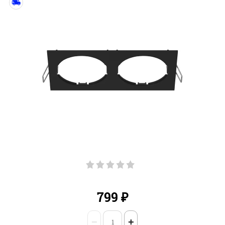
799
₽
−
+