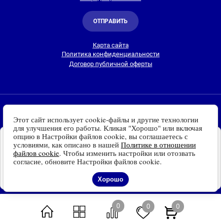
ОТПРАВИТЬ
Карта сайта
Политика конфиденциальности
Договор публичной оферты
2010-2026 © Интернет-магазин Евро Лайт
Этот сайт использует cookie-файлы и другие технологии
Люстры, светильники и другие приборы освещения для
для улучшения его работы. Кликая "Хорошо" или включая
дома и улицы с доставкой
по всей России. Все права
опцию в Настройки файлов cookie, вы соглашаетесь с
Установите наш сайт на
защищены.
условиями, как описано в нашей
Политике в отношении
Ваше устройство
файлов cookie
. Чтобы изменить настройки или отозвать
Информация о технических характеристиках, стране изготовления, внешнем
Доступно для устройств
согласие, обновите Настройки файлов cookie.
виде и цвете товаров
носит справочный
на платформе Android
характер
и основывается на последних доступных к моменту публикации
Отказаться
Установить
Хорошо
сведениях
0
0
0