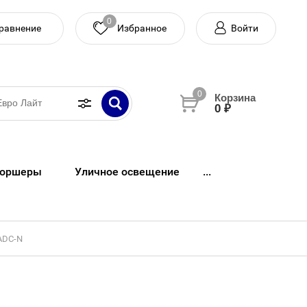
0
равнение
Войти
0
0 ₽
оршеры
Уличное освещение
...
1ADC-N