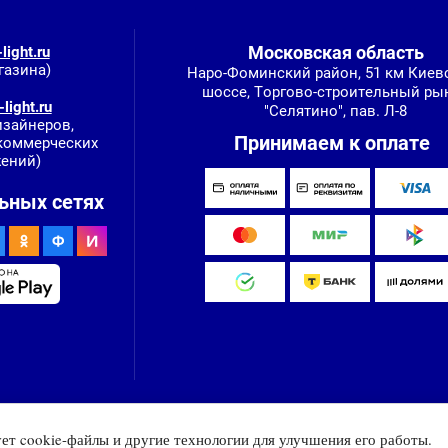
Московская область
light.ru
газина)
Наро-Фоминский район, 51 км Киев
шоссе, Торгово-строительный ры
light.ru
"Селятино", пав. Л-8
изайнеров,
Принимаем к оплате
 коммерческих
ений)
ьных сетях
ует cookie-файлы и другие технологии для улучшения его работы.
2010-2026 © Интернет-магазин Евро Лайт