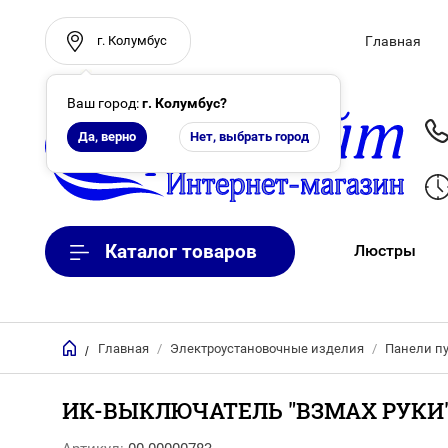
г. Колумбус
Главная
Ваш город:
г. Колумбус
?
Да, верно
Нет, выбрать город
Каталог товаров
Люстры
Главная
/
Электроустановочные изделия
/
Панели пу
/
ИК-ВЫКЛЮЧАТЕЛЬ "ВЗМАX РУКИ", 