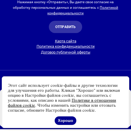
Нажимая кнопку «Отправить», Вы даете свое согласие на
обработку персональных данных и соглашаетесь с
Политикой
конфиденциальности
ОТПРАВИТЬ
Карта сайта
Политика конфиденциальности
Договор публичной оферты
2010-2026 © Интернет-магазин Евро Лайт
Этот сайт использует cookie-файлы и другие технологии
Люстры, светильники и другие приборы освещения для
для улучшения его работы. Кликая "Хорошо" или включая
дома и улицы с доставкой
по всей России. Все права
опцию в Настройки файлов cookie, вы соглашаетесь с
Установите наш сайт на
защищены.
условиями, как описано в нашей
Политике в отношении
Ваше устройство
файлов cookie
. Чтобы изменить настройки или отозвать
Информация о технических характеристиках, стране изготовления, внешнем
Доступно для устройств
согласие, обновите Настройки файлов cookie.
виде и цвете товаров
носит справочный
на платформе Android
характер
и основывается на последних доступных к моменту публикации
Отказаться
Установить
Хорошо
сведениях