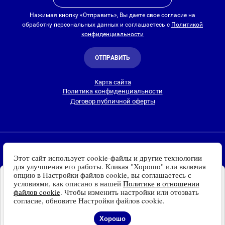
Нажимая кнопку «Отправить», Вы даете свое согласие на
обработку персональных данных и соглашаетесь с
Политикой
конфиденциальности
ОТПРАВИТЬ
Карта сайта
Политика конфиденциальности
Договор публичной оферты
2010-2026 © Интернет-магазин Евро Лайт
Этот сайт использует cookie-файлы и другие технологии
Люстры, светильники и другие приборы освещения для
для улучшения его работы. Кликая "Хорошо" или включая
дома и улицы с доставкой
по всей России. Все права
опцию в Настройки файлов cookie, вы соглашаетесь с
Установите наш сайт на
защищены.
условиями, как описано в нашей
Политике в отношении
Ваше устройство
файлов cookie
. Чтобы изменить настройки или отозвать
Информация о технических характеристиках, стране изготовления, внешнем
Доступно для устройств
согласие, обновите Настройки файлов cookie.
виде и цвете товаров
носит справочный
на платформе Android
характер
и основывается на последних доступных к моменту публикации
Отказаться
Установить
Хорошо
сведениях