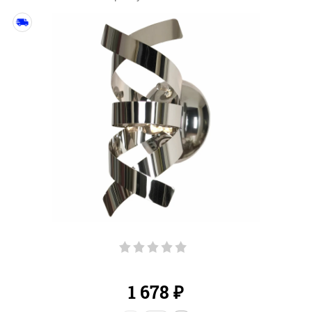
1 678
₽