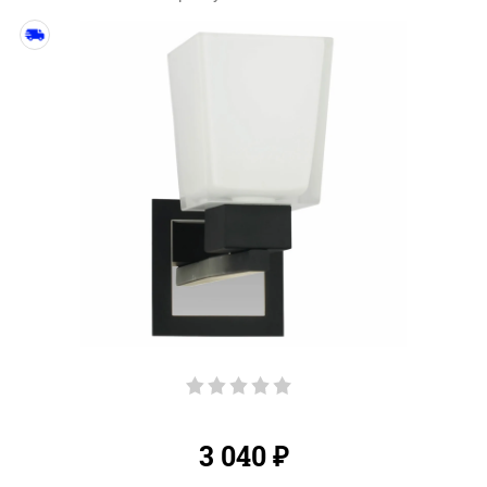
3 040
₽