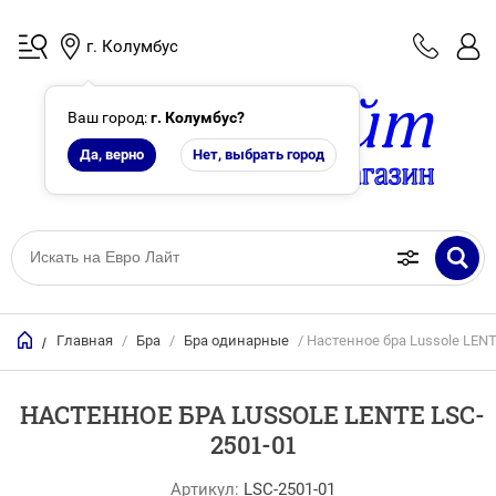
г. Колумбус
Ваш город:
г. Колумбус
?
Да, верно
Нет, выбрать город
Главная
/
Бра
/
Бра одинарные
/ Настенное бра Lussole LENT
/
НАСТЕННОЕ БРА LUSSOLE LENTE LSC-
2501-01
Артикул:
LSC-2501-01