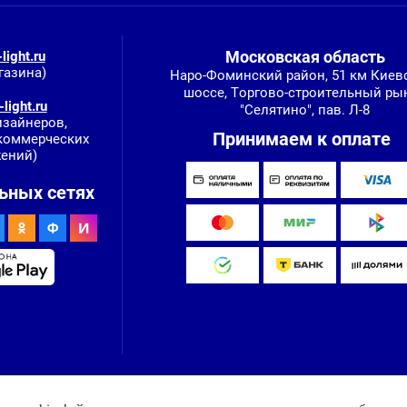
Московская область
light.ru
газина)
Наро-Фоминский район, 51 км Киев
шоссе, Торгово-строительный ры
light.ru
"Селятино", пав. Л-8
изайнеров,
Принимаем к оплате
 коммерческих
ений)
ьных сетях