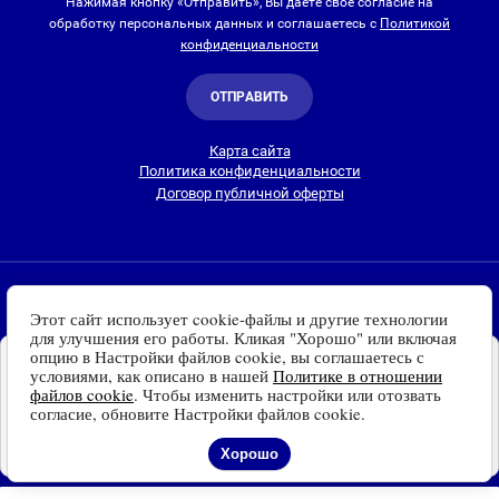
Нажимая кнопку «Отправить», Вы даете свое согласие на
обработку персональных данных и соглашаетесь с
Политикой
конфиденциальности
ОТПРАВИТЬ
Карта сайта
Политика конфиденциальности
Договор публичной оферты
2010-2026 © Интернет-магазин Евро Лайт
Этот сайт использует cookie-файлы и другие технологии
Люстры, светильники и другие приборы освещения для
для улучшения его работы. Кликая "Хорошо" или включая
дома и улицы с доставкой
по всей России. Все права
опцию в Настройки файлов cookie, вы соглашаетесь с
Установите наш сайт на
защищены.
условиями, как описано в нашей
Политике в отношении
Ваше устройство
файлов cookie
. Чтобы изменить настройки или отозвать
Информация о технических характеристиках, стране изготовления, внешнем
Доступно для устройств
согласие, обновите Настройки файлов cookie.
виде и цвете товаров
носит справочный
на платформе Android
характер
и основывается на последних доступных к моменту публикации
Отказаться
Установить
Хорошо
сведениях