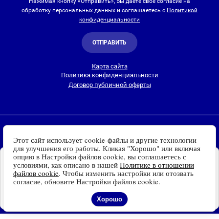
Нажимая кнопку «Отправить», Вы даете свое согласие на
обработку персональных данных и соглашаетесь с
Политикой
конфиденциальности
ОТПРАВИТЬ
Карта сайта
Политика конфиденциальности
Договор публичной оферты
2010-2026 © Интернет-магазин Евро Лайт
Этот сайт использует cookie-файлы и другие технологии
Люстры, светильники и другие приборы освещения для
для улучшения его работы. Кликая "Хорошо" или включая
дома и улицы с доставкой
по всей России. Все права
опцию в Настройки файлов cookie, вы соглашаетесь с
Установите наш сайт на
защищены.
условиями, как описано в нашей
Политике в отношении
Ваше устройство
файлов cookie
. Чтобы изменить настройки или отозвать
Информация о технических характеристиках, стране изготовления, внешнем
Доступно для устройств
согласие, обновите Настройки файлов cookie.
виде и цвете товаров
носит справочный
на платформе Android
характер
и основывается на последних доступных к моменту публикации
Отказаться
Установить
Хорошо
сведениях