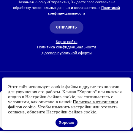
Нажимая кнопку «Отправить», Вы даете свое согласие на
обработку персональных данных и соглашаетесь с
Политикой
конфиденциальности
ОТПРАВИТЬ
Карта сайта
Политика конфиденциальности
Договор публичной оферты
2010-2026 © Интернет-магазин Евро Лайт
Этот сайт использует cookie-файлы и другие технологии
Люстры, светильники и другие приборы освещения для
для улучшения его работы. Кликая "Хорошо" или включая
дома и улицы с доставкой
по всей России. Все права
опцию в Настройки файлов cookie, вы соглашаетесь с
Установите наш сайт на
защищены.
условиями, как описано в нашей
Политике в отношении
Ваше устройство
файлов cookie
. Чтобы изменить настройки или отозвать
Информация о технических характеристиках, стране изготовления, внешнем
Доступно для устройств
согласие, обновите Настройки файлов cookie.
виде и цвете товаров
носит справочный
на платформе Android
характер
и основывается на последних доступных к моменту публикации
Отказаться
Установить
Хорошо
сведениях