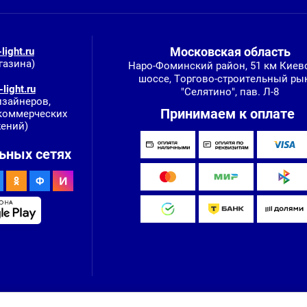
Московская область
light.ru
газина)
Наро-Фоминский район, 51 км Киев
шоссе, Торгово-строительный ры
light.ru
"Селятино", пав. Л-8
изайнеров,
Принимаем к оплате
 коммерческих
ений)
ьных сетях