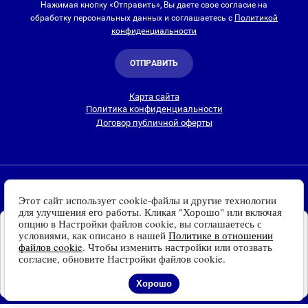
Нажимая кнопку «Отправить», Вы даете свое согласие на
обработку персональных данных и соглашаетесь с
Политикой
конфиденциальности
ОТПРАВИТЬ
Карта сайта
Политика конфиденциальности
Договор публичной оферты
2010-2026 © Интернет-магазин Евро Лайт
Этот сайт использует cookie-файлы и другие технологии
Люстры, светильники и другие приборы освещения для
для улучшения его работы. Кликая "Хорошо" или включая
дома и улицы с доставкой
по всей России. Все права
опцию в Настройки файлов cookie, вы соглашаетесь с
Установите наш сайт на
защищены.
условиями, как описано в нашей
Политике в отношении
Ваше устройство
файлов cookie
. Чтобы изменить настройки или отозвать
Информация о технических характеристиках, стране изготовления, внешнем
Доступно для устройств
согласие, обновите Настройки файлов cookie.
виде и цвете товаров
носит справочный
на платформе Android
характер
и основывается на последних доступных к моменту публикации
Отказаться
Установить
Хорошо
сведениях