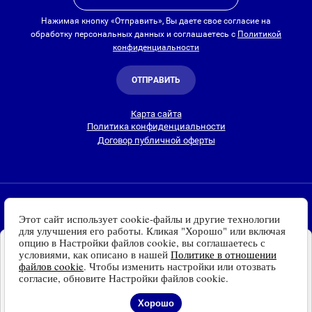
Нажимая кнопку «Отправить», Вы даете свое согласие на
обработку персональных данных и соглашаетесь с
Политикой
конфиденциальности
ОТПРАВИТЬ
Карта сайта
Политика конфиденциальности
Договор публичной оферты
2010-2026 © Интернет-магазин Евро Лайт
Этот сайт использует cookie-файлы и другие технологии
Люстры, светильники и другие приборы освещения для
для улучшения его работы. Кликая "Хорошо" или включая
дома и улицы с доставкой
по всей России. Все права
опцию в Настройки файлов cookie, вы соглашаетесь с
Установите наш сайт на
защищены.
условиями, как описано в нашей
Политике в отношении
Ваше устройство
файлов cookie
. Чтобы изменить настройки или отозвать
Информация о технических характеристиках, стране изготовления, внешнем
Доступно для устройств
согласие, обновите Настройки файлов cookie.
виде и цвете товаров
носит справочный
на платформе Android
характер
и основывается на последних доступных к моменту публикации
Отказаться
Установить
Хорошо
сведениях