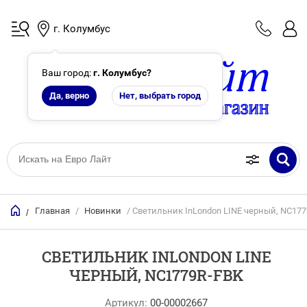
г. Колумбус
Ваш город:
г. Колумбус
?
Да, верно
Нет, выбрать город
Главная
/
Новинки
/ Светильник InLondon LINE черный, NC17
/
СВЕТИЛЬНИК INLONDON LINE
ЧЕРНЫЙ, NC1779R-FBK
Артикул:
00-00002667