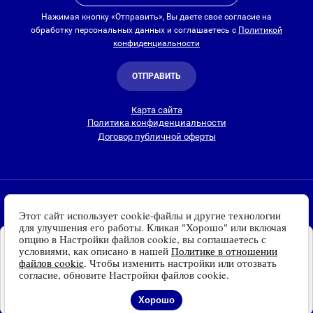
Нажимая кнопку «Отправить», Вы даете свое согласие на
обработку персональных данных и соглашаетесь с
Политикой
конфиденциальности
ОТПРАВИТЬ
Карта сайта
Политика конфиденциальности
Договор публичной оферты
2010-2026 © Интернет-магазин Евро Лайт
Этот сайт использует cookie-файлы и другие технологии
Люстры, светильники и другие приборы освещения для
для улучшения его работы. Кликая "Хорошо" или включая
дома и улицы с доставкой
по всей России. Все права
опцию в Настройки файлов cookie, вы соглашаетесь с
Установите наш сайт на
защищены.
условиями, как описано в нашей
Политике в отношении
Ваше устройство
файлов cookie
. Чтобы изменить настройки или отозвать
Информация о технических характеристиках, стране изготовления, внешнем
Доступно для устройств
согласие, обновите Настройки файлов cookie.
виде и цвете товаров
носит справочный
на платформе Android
характер
и основывается на последних доступных к моменту публикации
Отказаться
Установить
Хорошо
сведениях