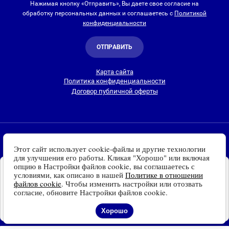
Нажимая кнопку «Отправить», Вы даете свое согласие на
обработку персональных данных и соглашаетесь с
Политикой
конфиденциальности
ОТПРАВИТЬ
Карта сайта
Политика конфиденциальности
Договор публичной оферты
2010-2026 © Интернет-магазин Евро Лайт
Этот сайт использует cookie-файлы и другие технологии
Люстры, светильники и другие приборы освещения для
для улучшения его работы. Кликая "Хорошо" или включая
дома и улицы с доставкой
по всей России. Все права
опцию в Настройки файлов cookie, вы соглашаетесь с
Установите наш сайт на
защищены.
условиями, как описано в нашей
Политике в отношении
Ваше устройство
файлов cookie
. Чтобы изменить настройки или отозвать
Информация о технических характеристиках, стране изготовления, внешнем
Доступно для устройств
согласие, обновите Настройки файлов cookie.
виде и цвете товаров
носит справочный
на платформе Android
характер
и основывается на последних доступных к моменту публикации
Отказаться
Установить
Хорошо
сведениях