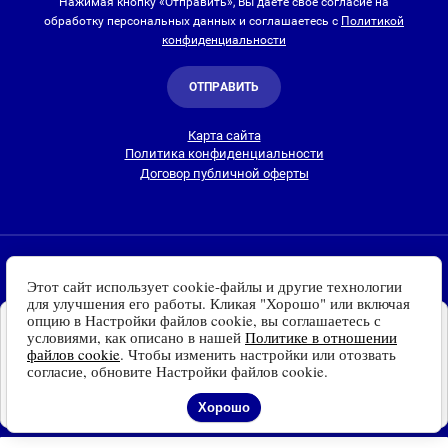
Нажимая кнопку «Отправить», Вы даете свое согласие на
обработку персональных данных и соглашаетесь с
Политикой
конфиденциальности
ОТПРАВИТЬ
Карта сайта
Политика конфиденциальности
Договор публичной оферты
2010-2026 © Интернет-магазин Евро Лайт
Этот сайт использует cookie-файлы и другие технологии
Люстры, светильники и другие приборы освещения для
для улучшения его работы. Кликая "Хорошо" или включая
дома и улицы с доставкой
по всей России. Все права
опцию в Настройки файлов cookie, вы соглашаетесь с
Установите наш сайт на
защищены.
условиями, как описано в нашей
Политике в отношении
Ваше устройство
файлов cookie
. Чтобы изменить настройки или отозвать
Информация о технических характеристиках, стране изготовления, внешнем
Доступно для устройств
согласие, обновите Настройки файлов cookie.
виде и цвете товаров
носит справочный
на платформе Android
характер
и основывается на последних доступных к моменту публикации
Отказаться
Установить
Хорошо
сведениях