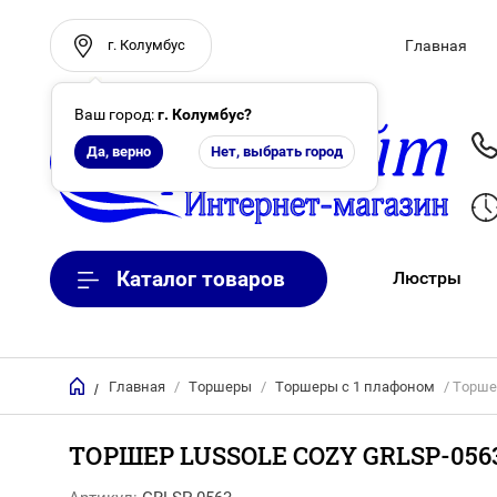
г. Колумбус
Главная
Ваш город:
г. Колумбус
?
Да, верно
Нет, выбрать город
Каталог товаров
Люстры
Главная
/
Торшеры
/
Торшеры с 1 плафоном
/ Торше
/
ТОРШЕР LUSSOLE COZY GRLSP-056