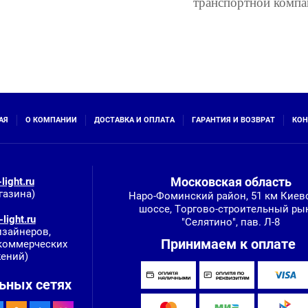
транспортной компа
АЯ
О КОМПАНИИ
ДОСТАВКА И ОПЛАТА
ГАРАНТИЯ И ВОЗВРАТ
КОН
Московская область
light.ru
газина)
Наро-Фоминский район, 51 км Киев
шоссе, Торгово-строительный ры
light.ru
"Селятино", пав. Л-8
изайнеров,
Принимаем к оплате
 коммерческих
ений)
ьных сетях