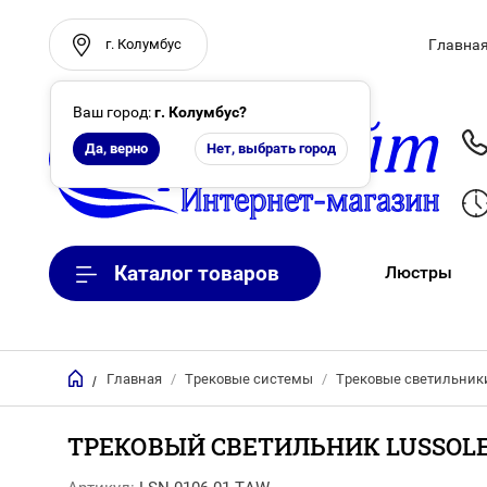
г. Колумбус
Главна
Ваш город:
г. Колумбус
?
Да, верно
Нет, выбрать город
Каталог товаров
Люстры
Электроуст
Главная
/
Трековые системы
/
Трековые светильник
Комплекту
/
ТРЕКОВЫЙ СВЕТИЛЬНИК LUSSOLE 