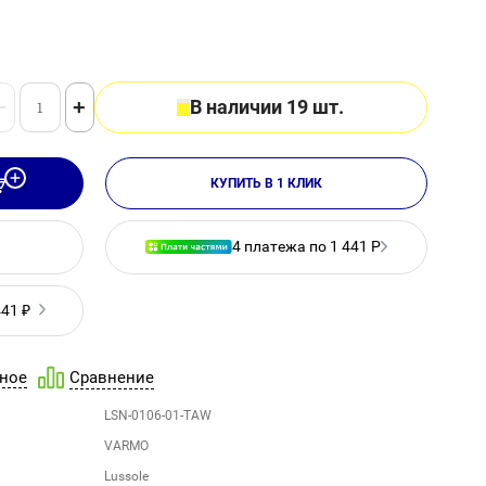
−
+
В наличии 19 шт.
КУПИТЬ В 1 КЛИК
4 платежа по 1 441 Р
441 ₽
ное
Сравнение
LSN-0106-01-TAW
VARMO
Lussole