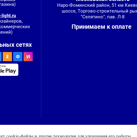
газина)
Наро-Фоминский район, 51 км Киев
шоссе, Торгово-строительный ры
light.ru
"Селятино", пав. Л-8
изайнеров,
Принимаем к оплате
 коммерческих
ений)
ьных сетях
ует cookie-файлы и другие технологии для улучшения его работы.