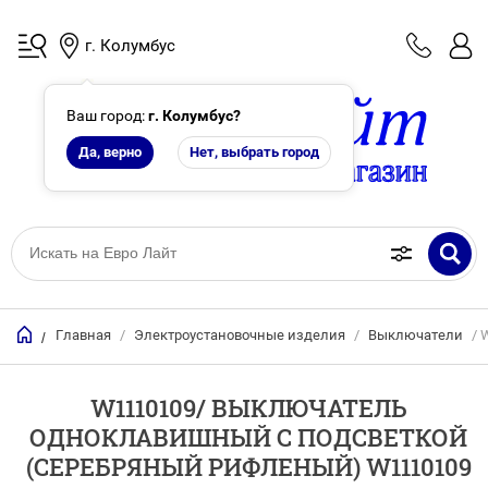
г. Колумбус
Ваш город:
г. Колумбус
?
Да, верно
Нет, выбрать город
Главная
/
Электроустановочные изделия
/
Выключатели
/ 
/
W1110109/ ВЫКЛЮЧАТЕЛЬ
ОДНОКЛАВИШНЫЙ С ПОДСВЕТКОЙ
(CЕРЕБРЯНЫЙ РИФЛЕНЫЙ) W1110109