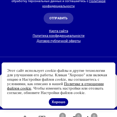
обработку персональных данных и соглашаетесь с
Политикой
конфиденциальности
ОТПРАВИТЬ
Карта сайта
Политика конфиденциальности
Договор публичной оферты
2010-2026 © Интернет-магазин Евро Лайт
Этот сайт использует cookie-файлы и другие технологии
Люстры, светильники и другие приборы освещения для
для улучшения его работы. Кликая "Хорошо" или включая
дома и улицы с доставкой
по всей России. Все права
опцию в Настройки файлов cookie, вы соглашаетесь с
Установите наш сайт на
защищены.
условиями, как описано в нашей
Политике в отношении
Ваше устройство
файлов cookie
. Чтобы изменить настройки или отозвать
Информация о технических характеристиках, стране изготовления, внешнем
Доступно для устройств
согласие, обновите Настройки файлов cookie.
виде и цвете товаров
носит справочный
на платформе Android
характер
и основывается на последних доступных к моменту публикации
Отказаться
Установить
Хорошо
сведениях
0
0
0