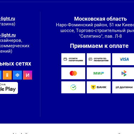
Московская область
light.ru
газина)
Наро-Фоминский район, 51 км Киев
шоссе, Торгово-строительный ры
light.ru
"Селятино", пав. Л-8
изайнеров,
Принимаем к оплате
 коммерческих
ений)
ьных сетях